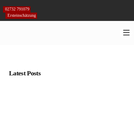
Skip
to
02732 791079
content
Ersteinschätzung
M
Latest Posts