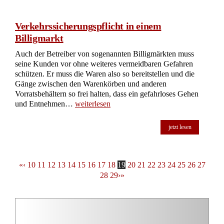
Verkehrssicherungspflicht in einem
Billigmarkt
Auch der Betreiber von sogenannten Billigmärkten muss
seine Kunden vor ohne weiteres vermeidbaren Gefahren
schützen. Er muss die Waren also so bereitstellen und die
Gänge zwischen den Warenkörben und anderen
Vorratsbehältern so frei halten, dass ein gefahrloses Gehen
und Entnehmen…
weiterlesen
jetzt lesen
«
‹
10
11
12
13
14
15
16
17
18
19
20
21
22
23
24
25
26
27
28
29
›
»