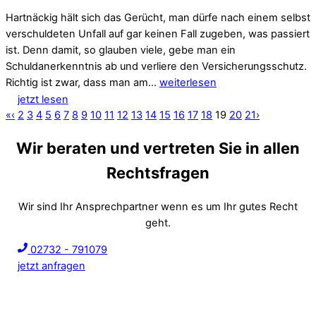
Hartnäckig hält sich das Gerücht, man dürfe nach einem selbst
verschuldeten Unfall auf gar keinen Fall zugeben, was passiert
ist. Denn damit, so glauben viele, gebe man ein
Schuldanerkenntnis ab und verliere den Versicherungsschutz.
Richtig ist zwar, dass man am…
weiterlesen
jetzt lesen
«
‹
2
3
4
5
6
7
8
9
10
11
12
13
14
15
16
17
18
19
20
21
›
Wir beraten und vertreten Sie in allen
Rechtsfragen
Wir sind Ihr Ansprechpartner wenn es um Ihr gutes Recht
geht.
02732 - 791079
jetzt anfragen