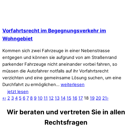
Vorfahrtsrecht im Begegnungsverkehr im
Wohngebiet
Kommen sich zwei Fahrzeuge in einer Nebenstrasse
entgegen und können sie aufgrund von am Straßenrand
parkender Fahrzeuge nicht aneinander vorbei fahren, so
müssen die Autofahrer notfalls auf ihr Vorfahrtsrecht
verzichten und eine gemeinsame Lösung suchen, um eine
Durchfahrt zu ermöglichen…
weiterlesen
jetzt lesen
«
‹
2
3
4
5
6
7
8
9
10
11
12
13
14
15
16
17
18
19
20
21
›
Wir beraten und vertreten Sie in allen
Rechtsfragen