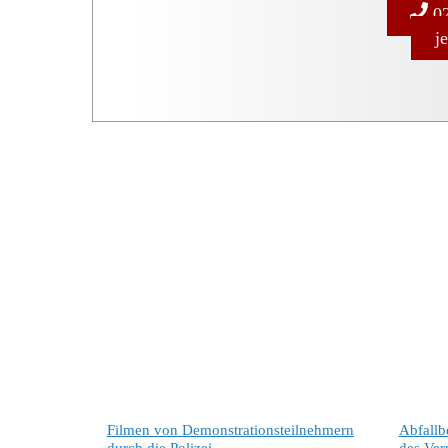
02
j
Filmen von Demonstrationsteilnehmern
Abfallb