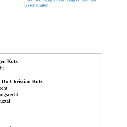
unfallbeschädigten Fahrzeugs durch den
Geschädigten
gen Kotz
ht
 Dr. Christian Kotz
echt
ungsrecht
uztal