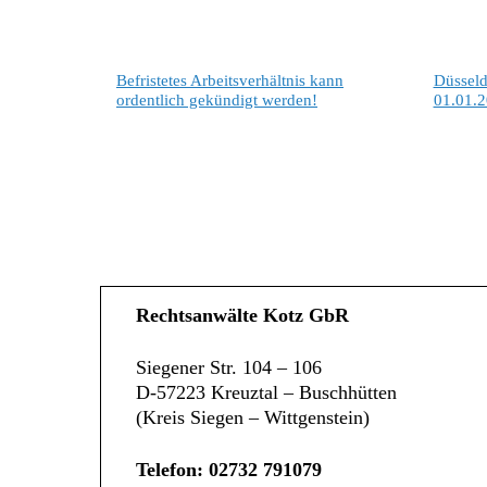
Befristetes Arbeitsverhältnis kann
Düsseld
ordentlich gekündigt werden!
01.01.
Rechtsanwälte Kotz GbR
Siegener Str. 104 – 106
D-57223 Kreuztal – Buschhütten
(Kreis Siegen – Wittgenstein)
Telefon: 02732 791079