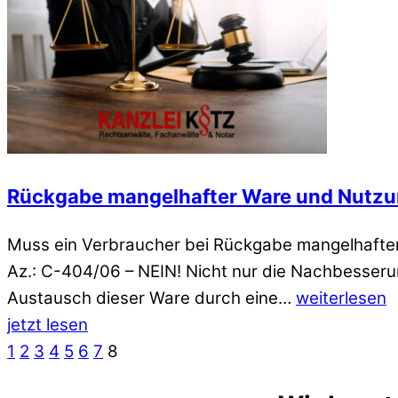
Rückgabe mangelhafter Ware und Nutzu
Muss ein Verbraucher bei Rückgabe mangelhafte
Az.: C-404/06 – NEIN! Nicht nur die Nachbesseru
Austausch dieser Ware durch eine…
weiterlesen
jetzt lesen
1
2
3
4
5
6
7
8