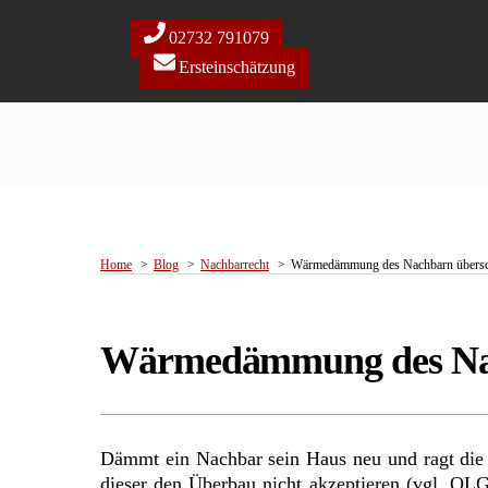
Skip
to
02732 791079
content
Ersteinschätzung
Home
Blog
Nachbarrecht
Wärmedämmung des Nachbarn übersch
Wärmedämmung des Nach
Dämmt ein Nachbar sein Haus neu und ragt di
dieser den Überbau nicht akzeptieren
(vgl. OLG