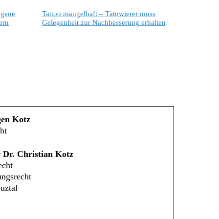
ogene
Tattoo mangelhaft – Tätowierer muss
ern
Gelegenheit zur Nachbesserung erhalten
gen Kotz
ht
 Dr. Christian Kotz
echt
ungsrecht
uztal