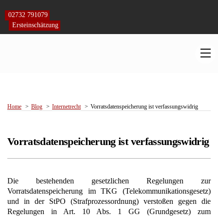
Skip
to
02732 791079
content
Ersteinschätzung
M
Home
Blog
Internetrecht
Vorratsdatenspeicherung ist verfassungswidrig
Vorratsdatenspeicherung ist verfassungswidrig
Die bestehenden gesetzlichen Regelungen zur
Vorratsdatenspeicherung im TKG (Telekommunikationsgesetz)
und in der StPO (Strafprozessordnung) verstoßen gegen die
Regelungen in Art. 10 Abs. 1 GG (Grundgesetz) zum