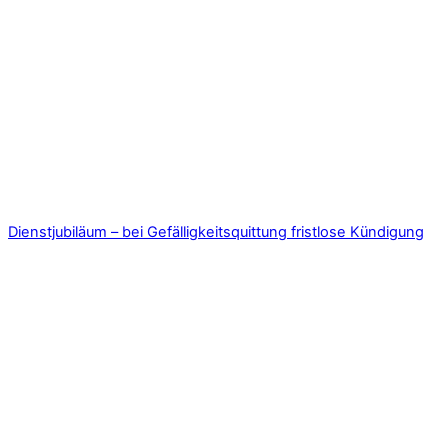
Dienstjubiläum – bei Gefälligkeitsquittung fristlose Kündigung