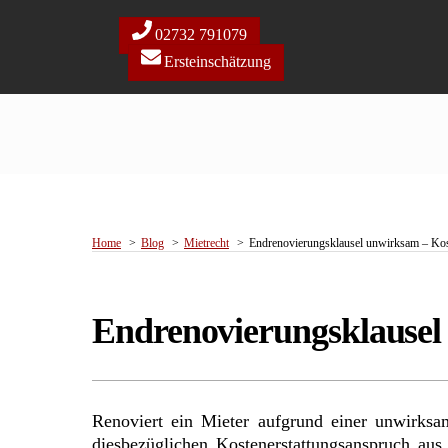
Skip
to
02732 791079
content
Ersteinschätzung
Home
Blog
Mietrecht
Endrenovierungsklausel unwirksam – Kos
Endrenovierungsklausel
Renoviert ein Mieter aufgrund einer unwirksa
diesbezüglichen Kostenerstattungsanspruch au