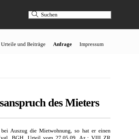
Urteile und Beiträge
Anfrage
Impressum
sanspruch des Mieters
l bei Auszug die Mietwohnung, so hat er einen
r (vgl. BGH, Urteil vom
27.05.09
, Az.: VIII ZR