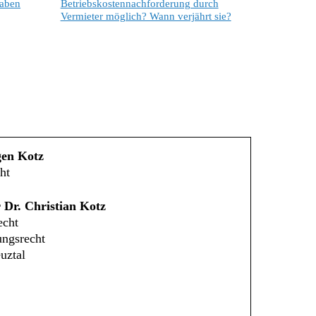
gaben
Betriebskostennachforderung durch
Vermieter möglich? Wann verjährt sie?
gen Kotz
ht
 Dr. Christian Kotz
echt
ungsrecht
uztal