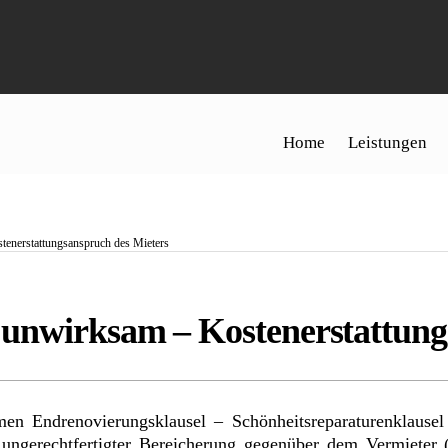
Home
Leistungen
tenerstattungsanspruch des Mieters
 unwirksam – Kostenerstattung
men Endrenovierungsklausel – Schönheitsreparaturenklause
s ungerechtfertigter Bereicherung gegenüber dem Vermiete