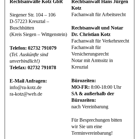
Rechtsanwälte Kotz GbR
Rechtsanwalt Hans Jürgen
Kotz
Fachanwalt für Arbeitsrecht
Siegener Str. 104 – 106
D-57223 Kreuztal –
Buschhütten
Rechtsanwalt und Notar
(Kreis Siegen – Wittgenstein)
Dr. Christian Kotz
Fachanwalt für Verkehrsrecht
Fachanwalt für
Telefon: 02732 791079
Versicherungsrecht
(
Tel. Auskünfte sind
Notar mit Amtssitz in
unverbindlich!)
Kreuztal
Telefax: 02732 791078
Bürozeiten:
E-Mail Anfragen:
MO-FR:
8:00-18:00 Uhr
info@ra-kotz.de
SA & außerhalb der
ra-kotz@web.de
Bürozeiten:
nach Vereinbarung
Für Besprechungen bitten
wir Sie um eine
Terminvereinbarung!