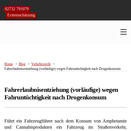
Skip
to
02732 791079
content
Ersteinschätzung
M
Home
Blog
Verkehrsrecht
Fahrerlaubnisentziehung (vorläufige) wegen Fahruntüchtigkeit nach Drogenkonsum
Fahrerlaubnisentziehung (vorläufige) wegen
Fahruntüchtigkeit nach Drogenkonsum
Führt ein Fahrzeugführer nach dem Konsum von Amphetamin
und Cannabisprodukten ein Fahrzeug im Straßenverkehr,