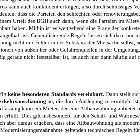
s kann auch konkludent erfolgen, also durch schlüssiges Ve
edeuten, dass die Parteien den schlechten oder renovierungsb
einem Urteil des BGH auch dann, wenn die Parteien im Mietve
art haben. Mithin ist es weitgehend eine Frage der konkrete
angelhaft ist. Generalisierende Regeln lassen sich dazu nur i
inung nicht nur Fehler in der Substanz der Mietsache selbst,
sionen von außen her oder Gefahrenquellen in der Umgebung,
 gerade nicht feststellbar ist, ist auch hier dann häufig auf
ufig
keine besonderen Standards vereinbart
. Dann stellt si
erkehrsanschauung
an, die durch Auslegung zu ermitteln ist
uffassung kann ein Mieter, der eine Altbauwohnung anbietet 
 erfüllt. Dies gilt insbesondere für den Schall- und Wärmesch
ch aber daraus ergeben, dass eine Altbauwohnung als moderni
r Modernisierungsmaßnahme geltenden technischen Regeln für