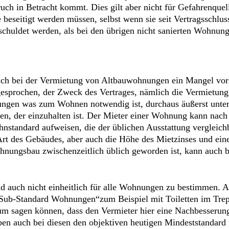
ch in Betracht kommt. Dies gilt aber nicht für Gefahrenquel
e beseitigt werden müssen, selbst wenn sie seit Vertragsschl
schuldet werden, als bei den übrigen nicht sanierten Wohnun
h bei der Vermietung von Altbauwohnungen ein Mangel vorli
ngesprochen, der Zweck des Vertrages, nämlich die Vermietu
ngen was zum Wohnen notwendig ist, durchaus äußerst unters
n, der einzuhalten ist. Der Mieter einer Wohnung kann nach
standard aufweisen, die der üblichen Ausstattung vergleich
Art des Gebäudes, aber auch die Höhe des Mietzinses und eine 
ungsbau zwischenzeitlich üblich geworden ist, kann auch b
und auch nicht einheitlich für alle Wohnungen zu bestimmen.
h „Sub-Standard Wohnungen“zum Beispiel mit Toiletten im Tre
m sagen können, dass den Vermieter hier eine Nachbesserungs
 eben auch bei diesen den objektiven heutigen Mindeststanda