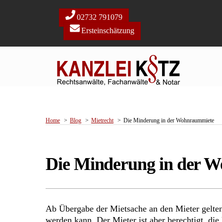
Skip
to
02732 791079
content
Ersteinschätzung
Home
Blog
Mietrecht
Die Minderung in der Wohnraummiete
Die Minderung in der 
Ab Übergabe der Mietsache an den Mieter gelten 
werden kann. Der Mieter ist aber berechtigt, d