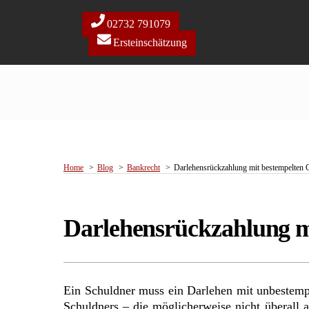
Skip
to
02732 791079
content
Ersteinschätzung
Home
Blog
Bankrecht
Darlehensrückzahlung mit bestempelten 
Darlehensrückzahlung mi
Ein Schuldner muss ein Darlehen mit unbestemp
Schuldners – die möglicherweise nicht überall