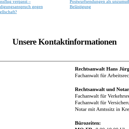
ssflug verpasst –
Postwurfsendungen als unzumut
ädigungsanspruch gegen
Belästigung
ellschaft?
Unsere Kontaktinformationen
Rechtsanwalt Hans Jür
Fachanwalt für Arbeitsrec
Rechtsanwalt und Notar
Fachanwalt für Verkehrsr
Fachanwalt für Versicher
Notar mit Amtssitz in Kre
Bürozeiten: