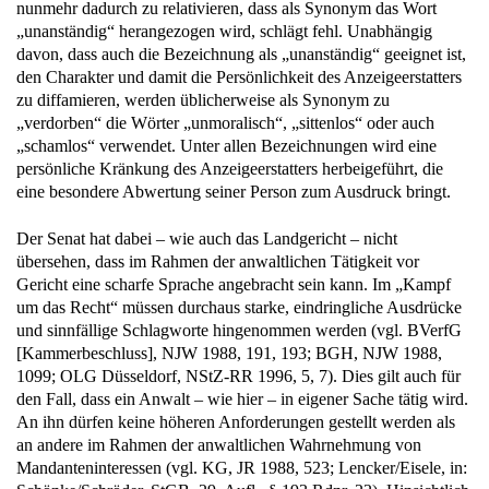
nunmehr dadurch zu relativieren, dass als Synonym das Wort
„unanständig“ herangezogen wird, schlägt fehl. Unabhängig
davon, dass auch die Bezeichnung als „unanständig“ geeignet ist,
den Charakter und damit die Persönlichkeit des Anzeigeerstatters
zu diffamieren, werden üblicherweise als Synonym zu
„verdorben“ die Wörter „unmoralisch“, „sittenlos“ oder auch
„schamlos“ verwendet. Unter allen Bezeichnungen wird eine
persönliche Kränkung des Anzeigeerstatters herbeigeführt, die
eine besondere Abwertung seiner Person zum Ausdruck bringt.
Der Senat hat dabei – wie auch das Landgericht – nicht
übersehen, dass im Rahmen der anwaltlichen Tätigkeit vor
Gericht eine scharfe Sprache angebracht sein kann. Im „Kampf
um das Recht“ müssen durchaus starke, eindringliche Ausdrücke
und sinnfällige Schlagworte hingenommen werden (vgl. BVerfG
[Kammerbeschluss], NJW 1988, 191, 193; BGH, NJW 1988,
1099; OLG Düsseldorf, NStZ-RR 1996, 5, 7). Dies gilt auch für
den Fall, dass ein Anwalt – wie hier – in eigener Sache tätig wird.
An ihn dürfen keine höheren Anforderungen gestellt werden als
an andere im Rahmen der anwaltlichen Wahrnehmung von
Mandanteninteressen (vgl. KG, JR 1988, 523; Lencker/Eisele, in: