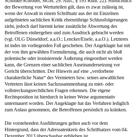
Schönke/Schröder, StGB, 29. Aufl., § 193 Rdnr. 22). Hinsichtlich
der Bewertung von Werturteilen gilt, dass es zwar zulässig ist,
wenn der Anwalt in einem Schriftsatz aus der im Einzelnen
aufgelisteten sachlichen Kritik ehrenrührige Schlussfolgerungen
zieht, jedoch darf hiermit keine zusätzliche Abwertung des
Betroffenen einhergehen und zum Ausdruck gebracht werden
(vgl. OLG Düsseldorf, a.a.O.; Lencker/Eisele, a.a.O.). Letzteres
ist indes im vorliegenden Fall geschehen. Der Angeklagte hat mit
der von ihm gewählten Formulierung, die auch nicht als bloß
polemische oder ironisierende Äußerung eingeordnet werden
kann, die Grenzen einer sachlichen Auseinandersetzung vor
Gericht überschritten. Der Hinweis auf eine „verdorbene
charakterliche Natur“ des Vermieters bzw. seines anwaltlichen
Vertreters lässt keinen Sachzusammenhang zu miet- oder
vollstreckungsrechtlichen Fragen erkennen. Die eigene
Rechtsposition ist hierdurch in keiner Weise argumentativ
untermauert worden. Der Angeklagte hat das Verfahren lediglich
zum Anlass genommen, die Betroffenen persönlich zu kränken.
Die vorstehenden Ausführungen gelten auch vor dem
Hintergrund, dass der Adressatenkreis des Schriftsatzes vom 04.
Dezember 2013 überschaubar geblieben ist.