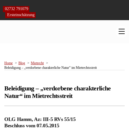
Skip
to
02732 791079
content
Ersteinschätzung
M
Home
Blog
Mietrecht
Beleidigung – „verdorbene charakterliche Natur“ im Mietrechtsstreit
Beleidigung – „verdorbene charakterliche
Natur“ im Mietrechtsstreit
OLG Hamm, Az: III-5 RVs 55/15
Beschluss vom 07.05.2015