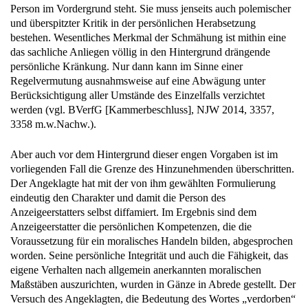
Person im Vordergrund steht. Sie muss jenseits auch polemischer
und überspitzter Kritik in der persönlichen Herabsetzung
bestehen. Wesentliches Merkmal der Schmähung ist mithin eine
das sachliche Anliegen völlig in den Hintergrund drängende
persönliche Kränkung. Nur dann kann im Sinne einer
Regelvermutung ausnahmsweise auf eine Abwägung unter
Berücksichtigung aller Umstände des Einzelfalls verzichtet
werden (vgl. BVerfG [Kammerbeschluss], NJW 2014, 3357,
3358 m.w.Nachw.).
Aber auch vor dem Hintergrund dieser engen Vorgaben ist im
vorliegenden Fall die Grenze des Hinzunehmenden überschritten.
Der Angeklagte hat mit der von ihm gewählten Formulierung
eindeutig den Charakter und damit die Person des
Anzeigeerstatters selbst diffamiert. Im Ergebnis sind dem
Anzeigeerstatter die persönlichen Kompetenzen, die die
Voraussetzung für ein moralisches Handeln bilden, abgesprochen
worden. Seine persönliche Integrität und auch die Fähigkeit, das
eigene Verhalten nach allgemein anerkannten moralischen
Maßstäben auszurichten, wurden in Gänze in Abrede gestellt. Der
Versuch des Angeklagten, die Bedeutung des Wortes „verdorben“