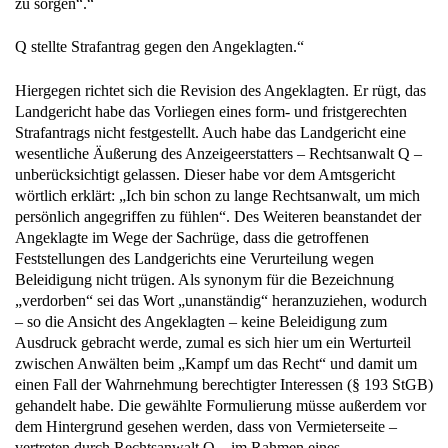
zu sorgen“.“
Q stellte Strafantrag gegen den Angeklagten.“
Hiergegen richtet sich die Revision des Angeklagten. Er rügt, das
Landgericht habe das Vorliegen eines form- und fristgerechten
Strafantrags nicht festgestellt. Auch habe das Landgericht eine
wesentliche Äußerung des Anzeigeerstatters – Rechtsanwalt Q –
unberücksichtigt gelassen. Dieser habe vor dem Amtsgericht
wörtlich erklärt: „Ich bin schon zu lange Rechtsanwalt, um mich
persönlich angegriffen zu fühlen“. Des Weiteren beanstandet der
Angeklagte im Wege der Sachrüge, dass die getroffenen
Feststellungen des Landgerichts eine Verurteilung wegen
Beleidigung nicht trügen. Als synonym für die Bezeichnung
„verdorben“ sei das Wort „unanständig“ heranzuziehen, wodurch
– so die Ansicht des Angeklagten – keine Beleidigung zum
Ausdruck gebracht werde, zumal es sich hier um ein Werturteil
zwischen Anwälten beim „Kampf um das Recht“ und damit um
einen Fall der Wahrnehmung berechtigter Interessen (§ 193 StGB)
gehandelt habe. Die gewählte Formulierung müsse außerdem vor
dem Hintergrund gesehen werden, dass von Vermieterseite –
vertreten durch Rechtsanwalt Q – im Rahmen eines