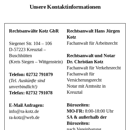
Unsere Kontaktinformationen
Rechtsanwälte Kotz GbR
Rechtsanwalt Hans Jürgen
Kotz
Fachanwalt für Arbeitsrecht
Siegener Str. 104 – 106
D-57223 Kreuztal –
Buschhütten
Rechtsanwalt und Notar
(Kreis Siegen – Wittgenstein)
Dr. Christian Kotz
Fachanwalt für Verkehrsrecht
Fachanwalt für
Telefon: 02732 791079
Versicherungsrecht
(
Tel. Auskünfte sind
Notar mit Amtssitz in
unverbindlich!)
Kreuztal
Telefax: 02732 791078
Bürozeiten:
E-Mail Anfragen:
MO-FR:
8:00-18:00 Uhr
info@ra-kotz.de
SA & außerhalb der
ra-kotz@web.de
Bürozeiten:
nach Vereinbarung