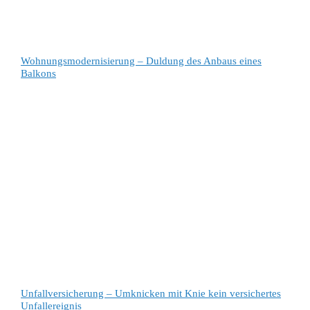
Wohnungsmodernisierung – Duldung des Anbaus eines
Balkons
Unfallversicherung – Umknicken mit Knie kein versichertes
Unfallereignis