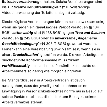
Betriebsvereinbarung
erhalten. Solche Vereinbarungen sind
bis zur
Grenze
der
Sittenwidrigkeit
(z.B. vollständige
Videoüberwachung der Toilettenanlagen) zulässig.
Diesbezügliche Vereinbarungen können auch unwirksam sein,
wenn sie gegen ein
gesetzliches Verbot
verstoßen (§ 134
BGB),
sittenwidrig
sind (§ 138 BGB), gegen
Treu und Glauben
verstoßen (§ 242 BGB) oder als
unwirksame „Allgemeine
Geschäftsbedingung“
(§§ 305 ff. BGB) gewertet werden.
Ferner kann eine Vereinbarung unwirksam sein, wenn sie in
einer „
Drucksituation
“ getroffen wurde. Die vom Arbeitgeber
durchgeführte Kontrollmaßnahme muss zudem
verhältnismäßig
sein und in die Persönlichkeitsrechte des
Arbeitnehmers so gering wie möglich eingreifen.
Bei Standardklauseln in Arbeitsverträgen ist davon
auszugehen, dass der jeweilige Arbeitnehmer seine
Einwilligung in Persönlichkeitsrechtseingriffe nur in Bezug auf
solche Punkte erteilt hat, die in direktem Bezug zu seinem
Arbeitsverhältnis stehen.