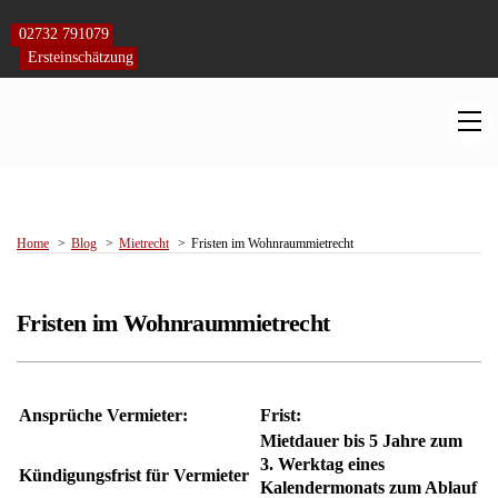
Skip
to
02732 791079
content
Ersteinschätzung
M
Home
Blog
Mietrecht
Fristen im Wohnraummietrecht
Fristen im Wohnraummietrecht
Ansprüche Vermieter:
Frist:
Mietdauer bis 5 Jahre zum
3. Werktag eines
Kündigungsfrist für Vermieter
Kalendermonats zum Ablauf