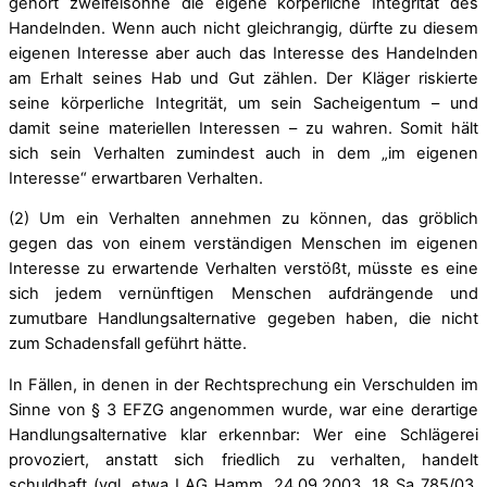
gehört zweifelsohne die eigene körperliche Integrität des
Handelnden. Wenn auch nicht gleichrangig, dürfte zu diesem
eigenen Interesse aber auch das Interesse des Handelnden
am Erhalt seines Hab und Gut zählen. Der Kläger riskierte
seine körperliche Integrität, um sein Sacheigentum – und
damit seine materiellen Interessen – zu wahren. Somit hält
sich sein Verhalten zumindest auch in dem „im eigenen
Interesse“ erwartbaren Verhalten.
(2) Um ein Verhalten annehmen zu können, das gröblich
gegen das von einem verständigen Menschen im eigenen
Interesse zu erwartende Verhalten verstößt, müsste es eine
sich jedem vernünftigen Menschen aufdrängende und
zumutbare Handlungsalternative gegeben haben, die nicht
zum Schadensfall geführt hätte.
In Fällen, in denen in der Rechtsprechung ein Verschulden im
Sinne von § 3 EFZG angenommen wurde, war eine derartige
Handlungsalternative klar erkennbar: Wer eine Schlägerei
provoziert, anstatt sich friedlich zu verhalten, handelt
schuldhaft (vgl. etwa LAG Hamm, 24.09.2003, 18 Sa 785/03,